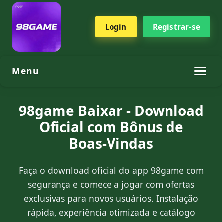
Login
Registrar-se
Menu
98game Baixar - Download
Oficial com Bônus de
Boas‑Vindas
Faça o download oficial do app 98game com
segurança e comece a jogar com ofertas
exclusivas para novos usuários. Instalação
rápida, experiência otimizada e catálogo