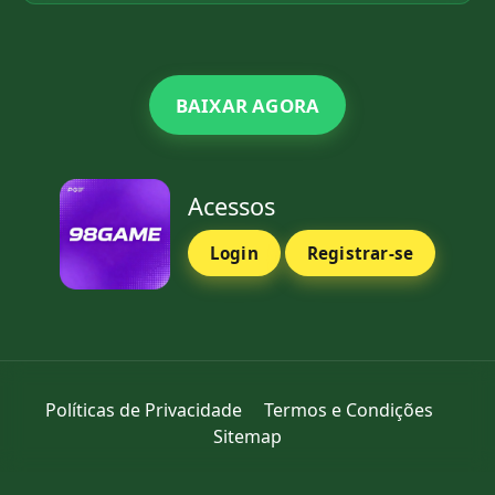
BAIXAR AGORA
Acessos
Login
Registrar-se
Políticas de Privacidade
Termos e Condições
Sitemap