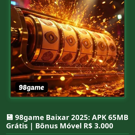
💾 98game Baixar 2025: APK 65MB
Grátis | Bônus Móvel R$ 3.000