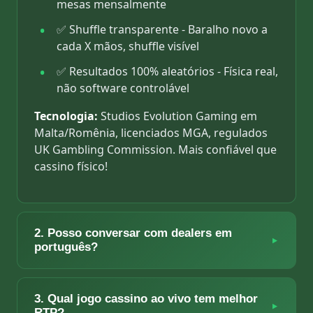
mesas mensalmente
✅ Shuffle transparente - Baralho novo a
cada X mãos, shuffle visível
✅ Resultados 100% aleatórios - Física real,
não software controlável
Tecnologia:
Studios Evolution Gaming em
Malta/Romênia, licenciados MGA, regulados
UK Gambling Commission. Mais confiável que
cassino físico!
2. Posso conversar com dealers em
português?
Sim! 200+ dealers brasileiros falam
3. Qual jogo cassino ao vivo tem melhor
português fluente:
RTP?