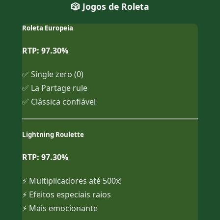
🎲 Jogos de Roleta
Roleta Europeia
RTP: 97.30%
✅ Single zero (0)
✅ La Partage rule
✅ Clássica confiável
Lightning Roulette
RTP: 97.30%
⚡ Multiplicadores até 500x!
⚡ Efeitos especiais raios
⚡ Mais emocionante