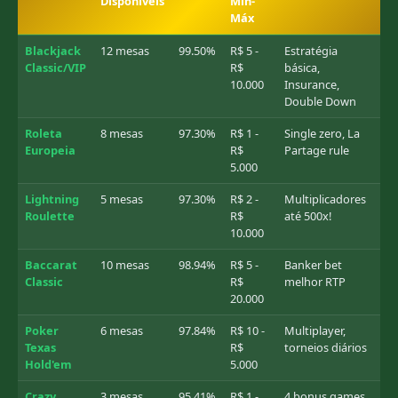
Disponíveis
Mín-
Máx
Blackjack
12 mesas
99.50%
R$ 5 -
Estratégia
Classic/VIP
R$
básica,
10.000
Insurance,
Double Down
Roleta
8 mesas
97.30%
R$ 1 -
Single zero, La
Europeia
R$
Partage rule
5.000
Lightning
5 mesas
97.30%
R$ 2 -
Multiplicadores
Roulette
R$
até 500x!
10.000
Baccarat
10 mesas
98.94%
R$ 5 -
Banker bet
Classic
R$
melhor RTP
20.000
Poker
6 mesas
97.84%
R$ 10 -
Multiplayer,
Texas
R$
torneios diários
Hold'em
5.000
Crazy
3 mesas
95.41%
R$ 1 -
4 bonus games,