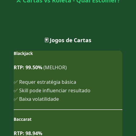
⚔️ Cartas vs Roleta - Qual Escolher?
🃏 Jogos de Cartas
Blackjack
RTP: 99.50%
(MELHOR)
✅ Requer estratégia básica
✅ Skill pode influenciar resultado
✅ Baixa volatilidade
Baccarat
RTP: 98.94%