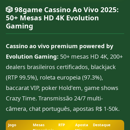
🎲 98game Cassino Ao Vivo 2025:
50+ Mesas HD 4K Evolution
Gaming
Cassino ao vivo premium powered by
Evolution Gaming:
50+ mesas HD 4K, 200+
dealers brasileiros certificados, blackjack
(RTP 99.5%), roleta europeia (97.3%),
baccarat VIP, poker Hold'em, game shows
Crazy Time. Transmissão 24/7 multi-
câmera, chat português, apostas R$ 1-50k.
Jogo
Mesas
RTP
Aposta
Destaque