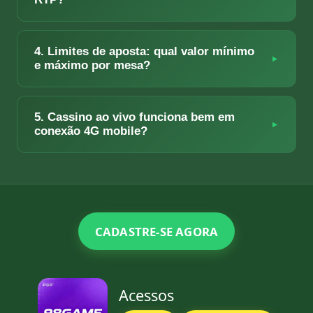
✅ Chat ao vivo em português - Dealers
respondem por voz/chat
🏆 Top 3 Melhores RTP Cassino Ao Vivo:
4. Limites de aposta: qual valor mínimo
e máximo por mesa?
✅ Mesas BR exclusivas - Dealers só
Blackjack Classic (99.50% RTP)
-
atendem brasileiros, fuso GMT-3
CAMPEÃO! Use estratégia básica
perfeita → Vantagem casa apenas 0.5%
✅ Cumprimentos personalizados - "Boa
💰 Limites Flexíveis para Todos Perfis:
5. Cassino ao vivo funciona bem em
(melhor odds cassino)
sorte João!", "Parabéns Maria!"
conexão 4G mobile?
Mesas Iniciantes:
R$ 1 - R$ 500
Baccarat Banker Bet (98.94% RTP)
-
✅ Regras explicadas português - Para
(roleta/blackjack básico)
Simples! Sempre aposte Banker
iniciantes
✅ Sim! Otimizado para 4G/5G:
Mesas Standard:
R$ 5 - R$ 5.000 (maioria
(comissão 5% mas RTP melhor). Sem
Horário dealers BR:
9h-03h (pico).
jogos)
estratégia necessária.
📶
Mínimo recomendado:
3G (2 Mbps)
Madrugada 3h-9h dealers internacionais
funciona qualidade média
Mesas VIP:
R$ 100 - R$ 20.000 (baccarat
Roleta Europeia (97.30% RTP)
- Single
inglês.
CADASTRE-SE AGORA
VIP, blackjack platinum)
zero. Evite Americana (double zero =
⚡
Ideal 4G:
5 Mbps+ = HD completo sem
94.74% RTP pior)
lag
Mesas High Roller:
R$ 500 - R$ 50.000
(sala privada, dealer exclusivo)
💡 Estratégia:
Blackjack = melhor matemática
🚀
5G:
20 Mbps+ = 4K Ultra HD perfeito
Acessos
MAS requer estudo estratégia básica.
🎰 Game Shows limites:
Crazy Time R$ 1-